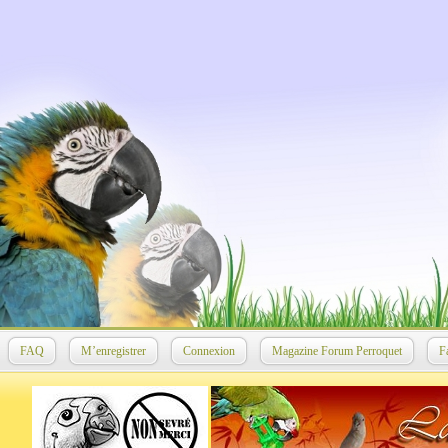
FAQ
M’enregistrer
Connexion
Magazine Forum Perroquet
F