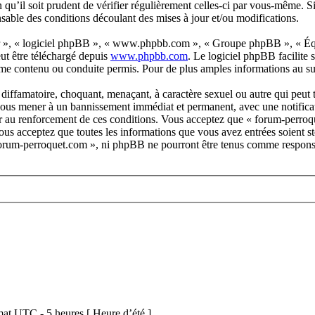
qu’il soit prudent de vérifier régulièrement celles-ci par vous-même. S
sable des conditions découlant des mises à jour et/ou modifications.
eur », « logiciel phpBB », « www.phpbb.com », « Groupe phpBB », « Équi
ut être téléchargé depuis
www.phpbb.com
. Le logiciel phpBB facilite
me contenu ou conduite permis. Pour de plus amples informations au s
diffamatoire, choquant, menaçant, à caractère sexuel ou autre qui peut t
 vous mener à un bannissement immédiat et permanent, avec une notificati
der au renforcement de ces conditions. Vous acceptez que « forum-perroq
 vous acceptez que toutes les informations que vous avez entrées soient
« forum-perroquet.com », ni phpBB ne pourront être tenus comme responsa
at UTC - 5 heures [ Heure d’été ]