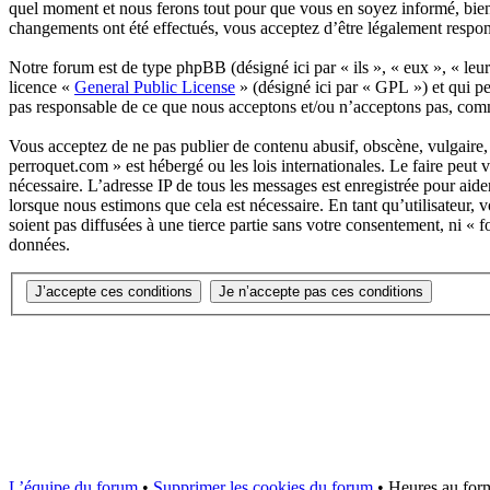
quel moment et nous ferons tout pour que vous en soyez informé, bien 
changements ont été effectués, vous acceptez d’être légalement respon
Notre forum est de type phpBB (désigné ici par « ils », « eux », « l
licence «
General Public License
» (désigné ici par « GPL ») et qui pe
pas responsable de ce que nous acceptons et/ou n’acceptons pas, com
Vous acceptez de ne pas publier de contenu abusif, obscène, vulgaire, 
perroquet.com » est hébergé ou les lois internationales. Le faire peut
nécessaire. L’adresse IP de tous les messages est enregistrée pour ai
lorsque nous estimons que cela est nécessaire. En tant qu’utilisateur,
soient pas diffusées à une tierce partie sans votre consentement, ni 
données.
L’équipe du forum
•
Supprimer les cookies du forum
•
Heures au form