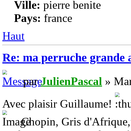
Ville:
pierre benite
Pays:
france
Haut
Re: ma perruche grande 
par
JulienPascal
» Mar
Avec plaisir Guillaume!
Chopin, Gris d'Afrique,n