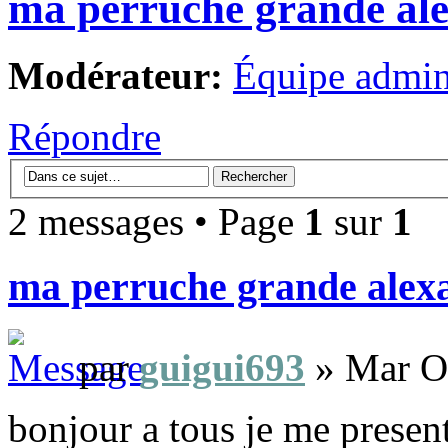
ma perruche grande al
Modérateur:
Équipe admini
Répondre
2 messages • Page
1
sur
1
ma perruche grande alex
par
guigui693
» Mar Oc
bonjour a tous je me presen