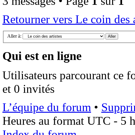
3 messages • Page
1
sur
1
Retourner vers Le coin des a
Aller à:
Qui est en ligne
Utilisateurs parcourant ce f
et 0 invités
L’équipe du forum
•
Suppri
Heures au format UTC - 5 he
Index du forum