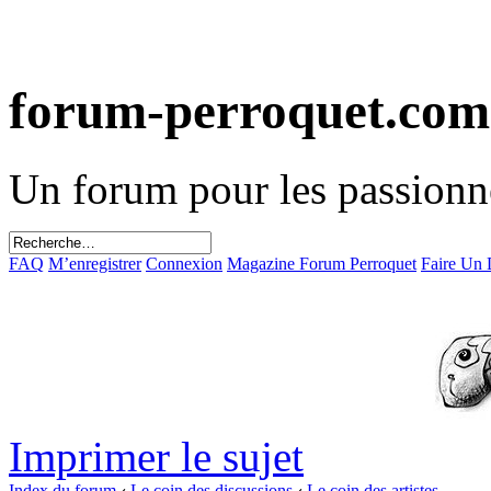
forum-perroquet.com
Un forum pour les passionn
FAQ
M’enregistrer
Connexion
Magazine Forum Perroquet
Faire Un
Imprimer le sujet
Index du forum
‹
Le coin des discussions
‹
Le coin des artistes