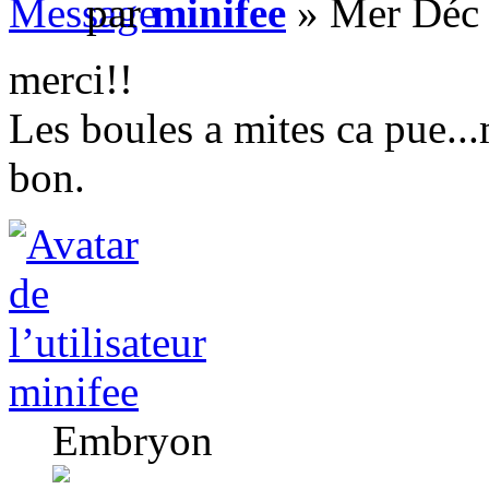
par
minifee
» Mer Déc 
merci!!
Les boules a mites ca pue..
bon.
minifee
Embryon