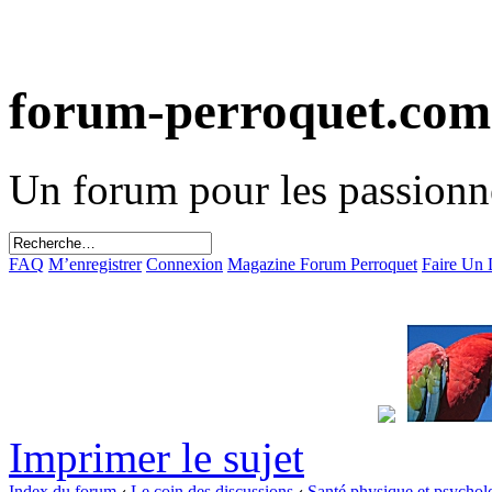
forum-perroquet.com
Un forum pour les passionn
FAQ
M’enregistrer
Connexion
Magazine Forum Perroquet
Faire Un
Imprimer le sujet
Index du forum
‹
Le coin des discussions
‹
Santé physique et psychol