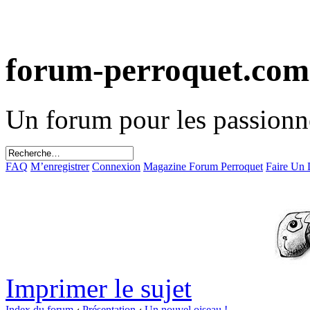
forum-perroquet.com
Un forum pour les passionn
FAQ
M’enregistrer
Connexion
Magazine Forum Perroquet
Faire Un
Imprimer le sujet
Index du forum
‹
Présentation
‹
Un nouvel oiseau !