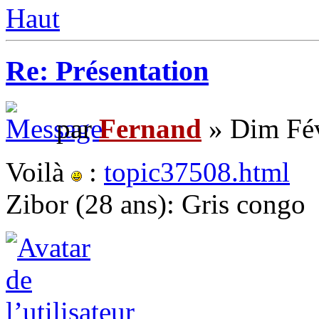
Haut
Re: Présentation
par
Fernand
» Dim Fév
Voilà
:
topic37508.html
Zibor (28 ans): Gris congo