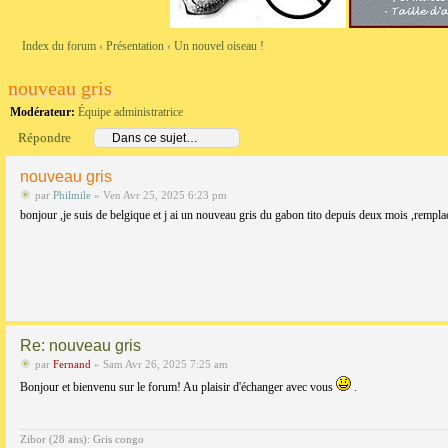
Index du forum
‹
Présentation
‹
Un nouvel oiseau !
nouveau gris
Modérateur:
Équipe administratrice
Répondre
nouveau gris
par
Philmile
» Ven Avr 25, 2025 6:23 pm
bonjour ,je suis de belgique et j ai un nouveau gris du gabon tito depuis deux mois ,rempl
Re: nouveau gris
par
Fernand
» Sam Avr 26, 2025 7:25 am
Bonjour et bienvenu sur le forum! Au plaisir d'échanger avec vous
.
Zibor (28 ans): Gris congo