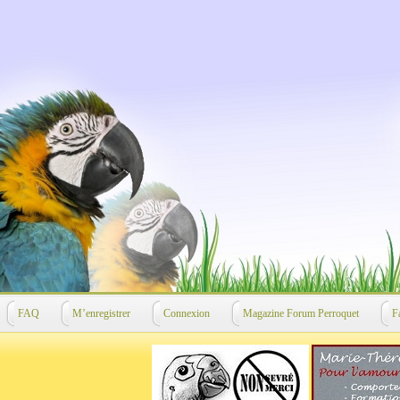
FAQ
M’enregistrer
Connexion
Magazine Forum Perroquet
F