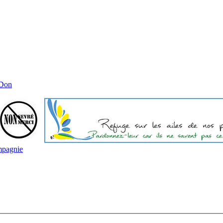
 Don
mpagnie