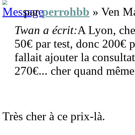
par
perrohbb
» Ven Ma
Twan a écrit:
A Lyon, chez
50€ par test, donc 200€ p
fallait ajouter la consulta
270€... cher quand même 
Très cher à ce prix-là.