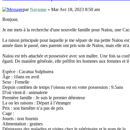
par
Nayume
» Mar Avr 18, 2023 8:50 am
Bonjour,
Je me mets à la recherche d'une nouvelle famille pour Naïou, une Caca
La raison principale pour laquelle je me sépare de ma petite Naïou est
année dans le passé, mes parents ont pris soin de Naïou, mais elle m'a
Naïou est très attachée et possessive avec son maître. Une fois sa con
égard. De manière générale, elle préfère les hommes aux femmes et il s
Espèce : Cacatua Sulphurea
Âge : 10ans en avril
Sexe : Femelle
Depuis combien de temps l’oiseau est en votre possession : 9.5ans
D'où vient-il : animalerie
Première famille : Je suis le premier détenteur
La ou les raisons : Départ à l’étranger
Prix : son bienêtre n’a pas de prix
Cage :
Jouets : non fournis
Alimentation : graines
Dépistages des maladies et visites chez le vétérinaire et le nom de la