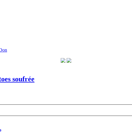
 Don
toes soufrée
e