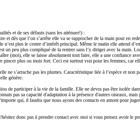
lités et de ses défauts (sans les atténuer!) :
faire et dès que l’on s’arrête elle va se rapprocher de la main pour en red
’elle n’est plus le centre d’intérêt principal. Même le matin elle atten
’est un peu plus compliqué de la rentrer sans l’y diriger avec la main. Lo
re (moi), elle se laisse absolument tout faire, elle a une confiance aveug
tre pincer plus ou mois fort. Ceci est surtout vrai pour les femmes, car e
elle ne s’arrache pas les plumes. Caractéristique liée à l’espèce et non p
elle génère.
 de participer à la vie de la famille. Elle ne devra pas être isolée dans 
connais pas sa capacité d'adaptation à la présence d'autres oiseaux, mais
 n'importe qui, il faudra que nous ayons des contacts en amont pour juge
hésitez donc pas à prendre contact avec moi si vous pensez avoir le pro