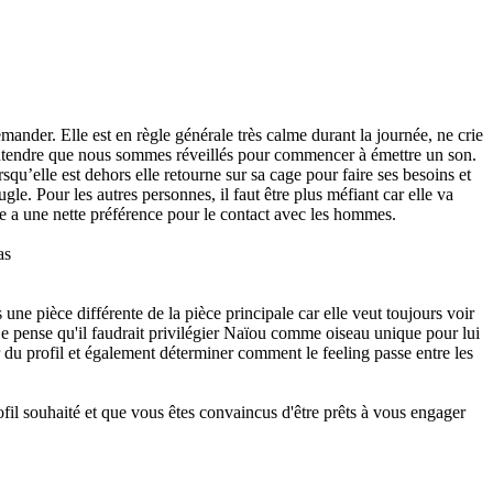
emander. Elle est en règle générale très calme durant la journée, ne crie
d d’entendre que nous sommes réveillés pour commencer à émettre un son.
rsqu’elle est dehors elle retourne sur sa cage pour faire ses besoins et
le. Pour les autres personnes, il faut être plus méfiant car elle va
lle a une nette préférence pour le contact avec les hommes.
as
une pièce différente de la pièce principale car elle veut toujours voir
 je pense qu'il faudrait privilégier Naïou comme oiseau unique pour lui
r du profil et également déterminer comment le feeling passe entre les
fil souhaité et que vous êtes convaincus d'être prêts à vous engager