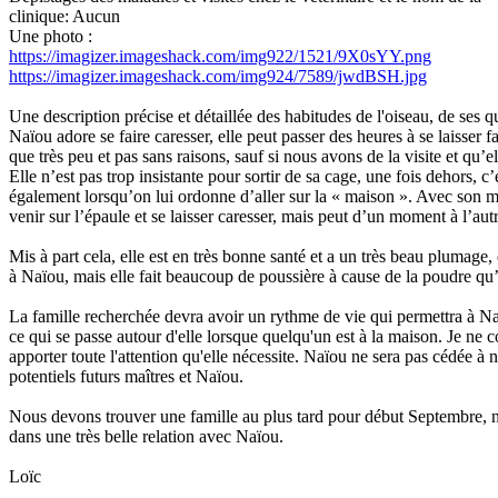
clinique: Aucun
Une photo :
https://imagizer.imageshack.com/img922/1521/9X0sYY.png
https://imagizer.imageshack.com/img924/7589/jwdBSH.jpg
Une description précise et détaillée des habitudes de l'oiseau, de ses qua
Naïou adore se faire caresser, elle peut passer des heures à se laisser 
que très peu et pas sans raisons, sauf si nous avons de la visite et qu
Elle n’est pas trop insistante pour sortir de sa cage, une fois dehors, c
également lorsqu’on lui ordonne d’aller sur la « maison ». Avec son maît
venir sur l’épaule et se laisser caresser, mais peut d’un moment à l’au
Mis à part cela, elle est en très bonne santé et a un très beau plumage, 
à Naïou, mais elle fait beaucoup de poussière à cause de la poudre qu’
La famille recherchée devra avoir un rythme de vie qui permettra à Naïou
ce qui se passe autour d'elle lorsque quelqu'un est à la maison. Je ne 
apporter toute l'attention qu'elle nécessite. Naïou ne sera pas cédée à
potentiels futurs maîtres et Naïou.
Nous devons trouver une famille au plus tard pour début Septembre, n'
dans une très belle relation avec Naïou.
Loïc