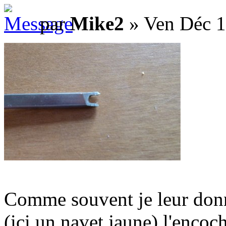
par
Mike2
» Ven Déc 1
Comme souvent je leur donne
(ici un navet jaune) l'encoc