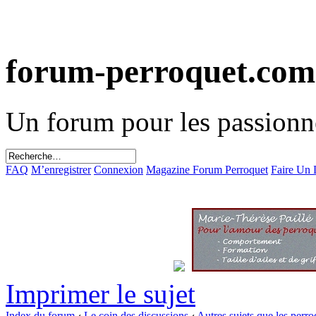
forum-perroquet.com
Un forum pour les passionn
FAQ
M’enregistrer
Connexion
Magazine Forum Perroquet
Faire Un
Imprimer le sujet
Index du forum
‹
Le coin des discussions
‹
Autres sujets que les perro