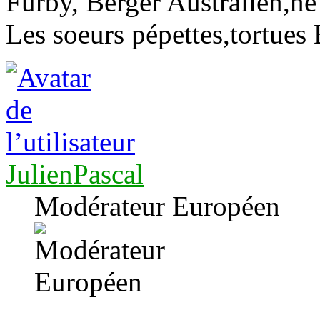
Furby, Berger Australien,né
Les soeurs pépettes,tortues 
JulienPascal
Modérateur Européen