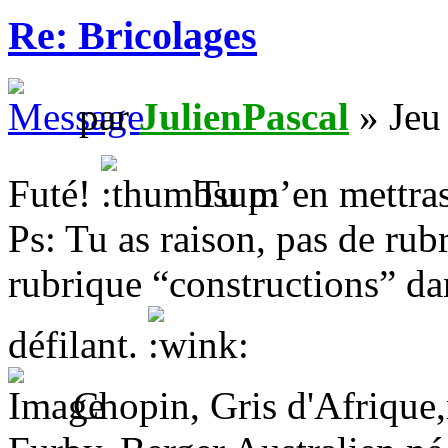
Re: Bricolages
par
JulienPascal
» Jeu
Futé!
Tu m’en mettras
Ps: Tu as raison, pas de rub
rubrique “constructions” da
défilant.
Chopin, Gris d'Afrique,n