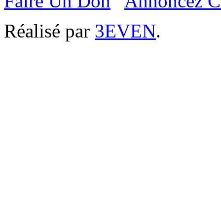
Faire Un Don
Annoncez C
Réalisé par
3EVEN
.