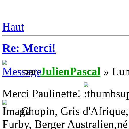
Haut
Re: Merci!
par
JulienPascal
» Lun
Merci Paulinette!
Chopin, Gris d'Afrique,n
Furby, Berger Australien,né