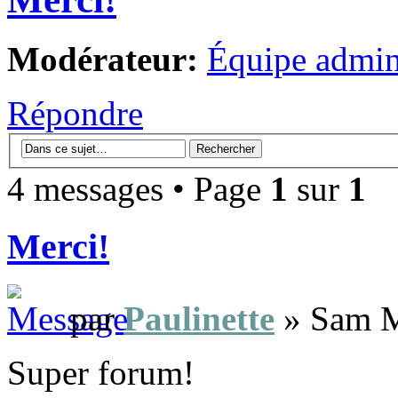
Modérateur:
Équipe admini
Répondre
4 messages • Page
1
sur
1
Merci!
par
Paulinette
» Sam M
Super forum!