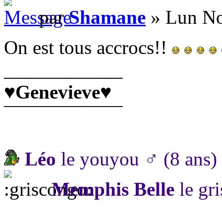
par
Shamane
» Lun No
On est tous accrocs!!
____________
♥
Genevieve
♥
¯¯¯¯¯¯¯¯¯¯¯¯
Léo
le youyou ♂ (8 ans)
Memphis Belle
le gr