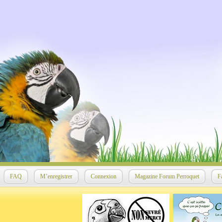
FAQ
M’enregistrer
Connexion
Magazine Forum Perroquet
F