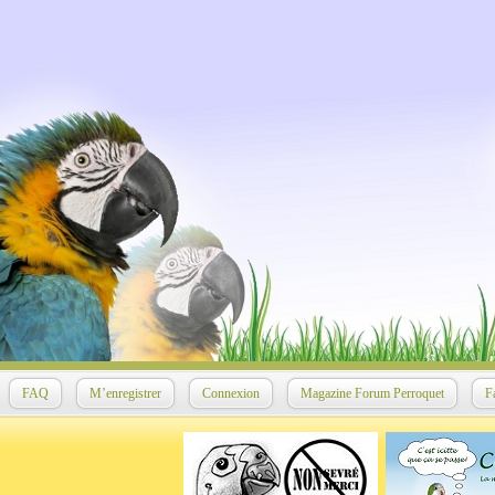
FAQ
M’enregistrer
Connexion
Magazine Forum Perroquet
F