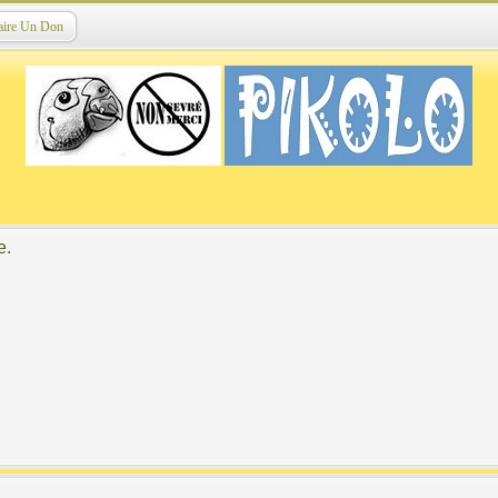
aire Un Don
e.