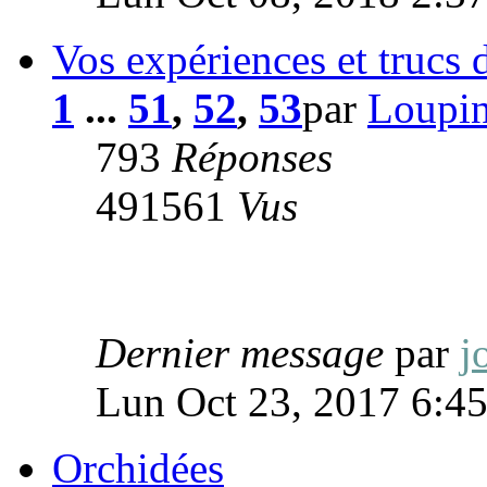
Vos expériences et trucs 
1
...
51
,
52
,
53
par
Loupi
793
Réponses
491561
Vus
Dernier message
par
j
Lun Oct 23, 2017 6:4
Orchidées