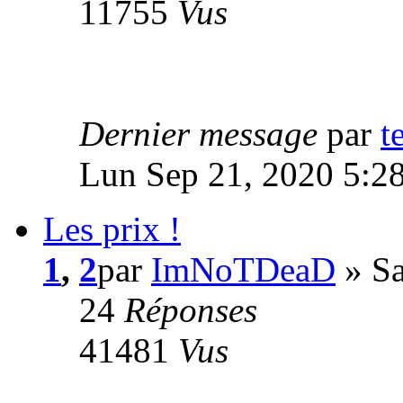
11755
Vus
Dernier message
par
t
Lun Sep 21, 2020 5:2
Les prix !
1
,
2
par
ImNoTDeaD
» Sa
24
Réponses
41481
Vus