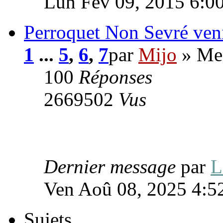
Lun Fév 09, 2015 6:0
Perroquet Non Sevré venir
1
...
5
,
6
,
7
par
Mijo
» Mer
100
Réponses
2669502
Vus
Dernier message
par
Ven Aoû 08, 2025 4:5
Sujets