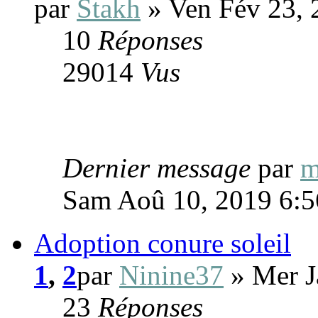
par
Stakh
» Ven Fév 23, 
10
Réponses
29014
Vus
Dernier message
par
m
Sam Aoû 10, 2019 6:
Adoption conure soleil
1
,
2
par
Ninine37
» Mer J
23
Réponses