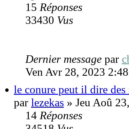
15
Réponses
33430
Vus
Dernier message
par
c
Ven Avr 28, 2023 2:4
le conure peut il dire des
par
lezekas
» Jeu Aoû 23
14
Réponses
34518
Vus