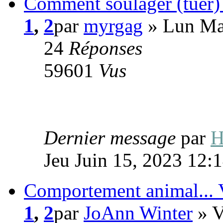
Comment soulager (tuer)
1
,
2
par
myrgag
» Lun Ma
24
Réponses
59601
Vus
Dernier message
par
H
Jeu Juin 15, 2023 12:
Comportement animal... V
1
,
2
par
JoAnn Winter
» V