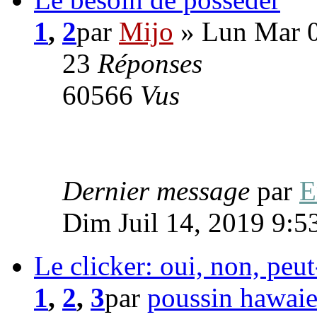
1
,
2
par
Mijo
» Lun Mar 0
23
Réponses
60566
Vus
Dernier message
par
E
Dim Juil 14, 2019 9:5
Le clicker: oui, non, peut
1
,
2
,
3
par
poussin hawai