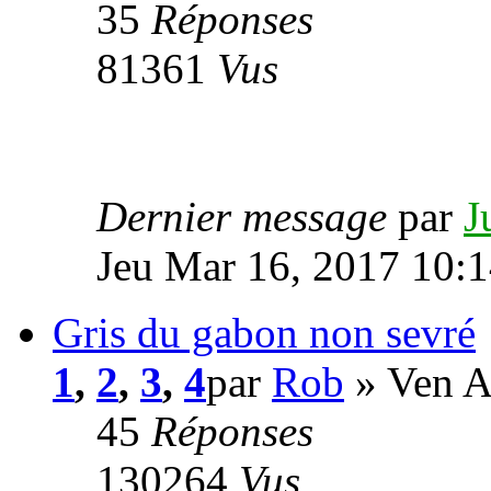
35
Réponses
81361
Vus
Dernier message
par
J
Jeu Mar 16, 2017 10:
Gris du gabon non sevré
1
,
2
,
3
,
4
par
Rob
» Ven A
45
Réponses
130264
Vus