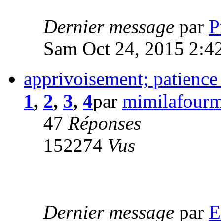
Dernier message
par
P
Sam Oct 24, 2015 2:4
apprivoisement; patience 
1
,
2
,
3
,
4
par
mimilafourm
47
Réponses
152274
Vus
Dernier message
par
E