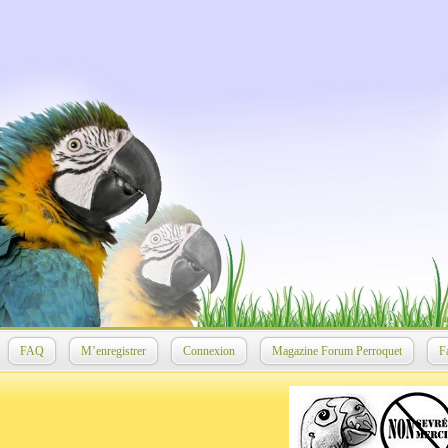
FAQ
M’enregistrer
Connexion
Magazine Forum Perroquet
F