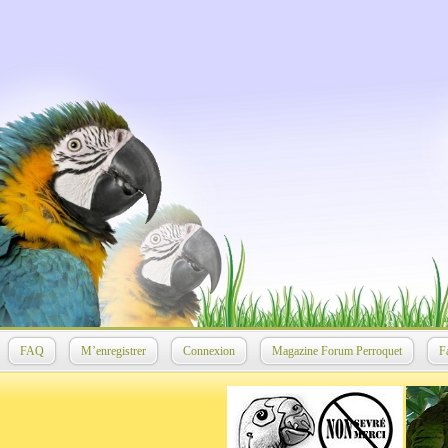
FAQ
M’enregistrer
Connexion
Magazine Forum Perroquet
F