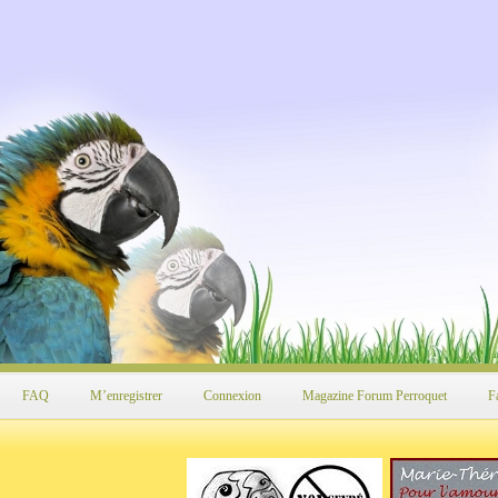
FAQ
M’enregistrer
Connexion
Magazine Forum Perroquet
F