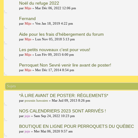
Noël du refuge 2022
par
Mijo
» Mar Déc 06, 2022 12:06 pm
Fernand
par
Mijo
» Ven Jan 18, 2019 4:22 pm
Aide pour les frais d'hébergement du forum
par
Mijo
» Lun Nov 05, 2018 5:13 pm
Les petits nouveaux c'est pour vous!
par
Mijo
» Lun Fév 09, 2015 6:00 pm
Perroquet Non Sevré venir lire avant de poster!
par
Mijo
» Mer Déc 17, 2014 8:54 pm
Sujets
*À LIRE AVANT DE POSTER: RÈGLEMENTS*
par
poussin hawaien
» Mar Juil 09, 2013 8:26 pm
NOS CALENDRIERS 2023 SONT ARRIVÉS !
par
jojo
» Sam Sep 24, 2022 10:23 pm
BOUTIQUE EN LIGNE POUR PERROQUETS DU QUÉBEC
par
jojo
» Mer Mai 06, 2020 9:57 am