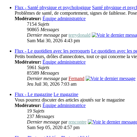
Flux - Santé physique et psychologique
Santé physique et psyc
Problèmes de santé, de comportement, signes de faiblesse. Pose
Modérateur:
Équipe administratrice
7154
Sujets
90865
Messages
Dernier message
par
terrydonald
Sam Mai 30, 2026 4:43 pm
Flux - Le quotidien avec les perroquets
Le quotidien avec les p
Petits bonheurs, drôles d'annecdotes, tout ce qui concerne la vie
Modérateur:
Équipe administratrice
5961
Sujets
85589
Messages
Dernier message
par
Fernand
Jeu Juil 30, 2026 7:03 am
Flux - Le magazine
Le magazine
Vous pourrez discuter des articles ajoutés sur le magazine
Modérateur:
Équipe administratrice
19
Sujets
237
Messages
Dernier message
par
rencontre
Sam Sep 05, 2020 4:57 pm