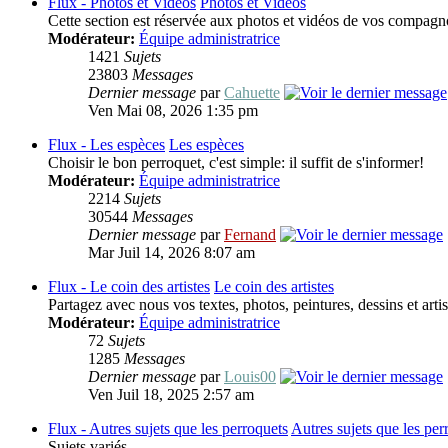
Flux - Photos et Vidéos
Photos et Vidéos
Cette section est réservée aux photos et vidéos de vos compag
Modérateur:
Équipe administratrice
1421
Sujets
23803
Messages
Dernier message
par
Cahuette
Ven Mai 08, 2026 1:35 pm
Flux - Les espèces
Les espèces
Choisir le bon perroquet, c'est simple: il suffit de s'informer!
Modérateur:
Équipe administratrice
2214
Sujets
30544
Messages
Dernier message
par
Fernand
Mar Juil 14, 2026 8:07 am
Flux - Le coin des artistes
Le coin des artistes
Partagez avec nous vos textes, photos, peintures, dessins et art
Modérateur:
Équipe administratrice
72
Sujets
1285
Messages
Dernier message
par
Louis00
Ven Juil 18, 2025 2:57 am
Flux - Autres sujets que les perroquets
Autres sujets que les per
Sujets variés