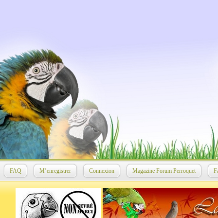
FAQ
M’enregistrer
Connexion
Magazine Forum Perroquet
F