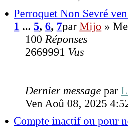
Perroquet Non Sevré venir
1
...
5
,
6
,
7
par
Mijo
» Mer
100
Réponses
2669991
Vus
Dernier message
par
Ven Aoû 08, 2025 4:5
Compte inactif ou pour n