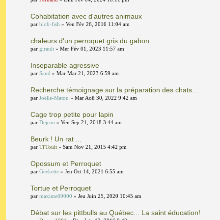
Cohabitation avec d'autres animaux
par
blob-fish
» Ven Fév 26, 2016 11:04 am
chaleurs d'un perroquet gris du gabon
par
girault
» Mer Fév 01, 2023 11:57 am
Inseparable agressive
par
Sand
» Mar Mar 21, 2023 6:59 am
Recherche témoignage sur la préparation des chats...
par
Joëlle-Matou
» Mar Aoû 30, 2022 9:42 am
Cage trop petite pour lapin
par
Dejean
» Ven Sep 21, 2018 3:44 am
Beurk ! Un rat ...
par
Ti'Touit
» Sam Nov 21, 2015 4:42 pm
Opossum et Perroquet
par
Geekette
» Jeu Oct 14, 2021 6:55 am
Tortue et Perroquet
par
maxime69000
» Jeu Juin 25, 2020 10:45 am
Débat sur les pittbulls au Québec... La saint éducation!