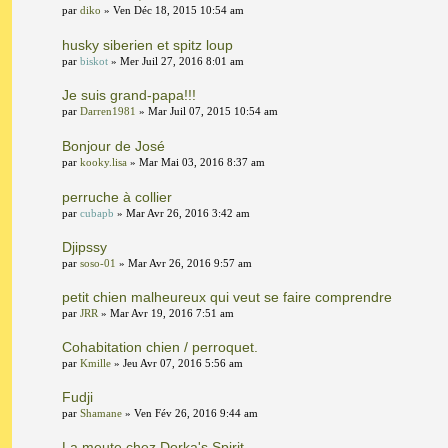
par
diko
» Ven Déc 18, 2015 10:54 am
husky siberien et spitz loup
par
biskot
» Mer Juil 27, 2016 8:01 am
Je suis grand-papa!!!
par
Darren1981
» Mar Juil 07, 2015 10:54 am
Bonjour de José
par
kooky.lisa
» Mar Mai 03, 2016 8:37 am
perruche à collier
par
cubapb
» Mar Avr 26, 2016 3:42 am
Djipssy
par
soso-01
» Mar Avr 26, 2016 9:57 am
petit chien malheureux qui veut se faire comprendre
par
JRR
» Mar Avr 19, 2016 7:51 am
Cohabitation chien / perroquet.
par
Kmille
» Jeu Avr 07, 2016 5:56 am
Fudji
par
Shamane
» Ven Fév 26, 2016 9:44 am
La meute chez Dorka's Spirit