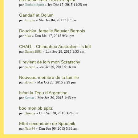
par
Dorka's Spirit
» Jeu Déc 17, 2015 11:25 am
Gandalf et Oolum
par
Loupin
» Mar Jan 04, 2011 10:35 am
Douchka, femelle Bouvier Bernois
par
diko
» Dim Mai 17, 2015 9:34 pm
CHAD... Chihuahua Australien :-s lolll
par
Darren1981
» Lun Sep 28, 2015 1:33 pm
Il revient de loin mon Scratschy
par
calcetin
» Jeu Oct 29, 2015 9:16 am
Nouveau membre de la famille
par
sidech
» Mar Oct 20, 2015 9:29 pm
Isfari la Tegu d'Argentine
par
Kentaï
» Mer Sep 30, 2015 1:43 pm
boo mon bb spitz
par
choupy
» Dim Sep 20, 2015 3:26 pm
Effet secondaire de Spoutnik
par
Nath44
» Dim Sep 06, 2015 5:38 am