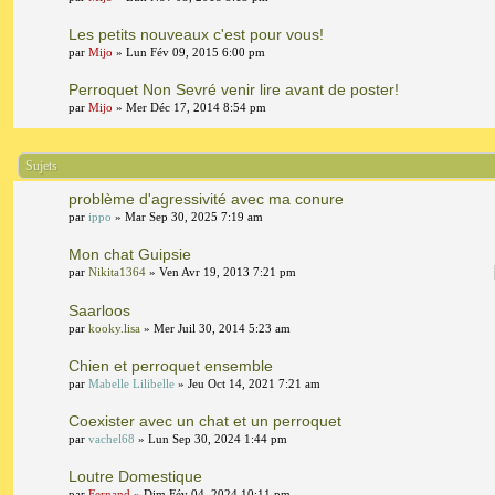
Les petits nouveaux c'est pour vous!
par
Mijo
» Lun Fév 09, 2015 6:00 pm
Perroquet Non Sevré venir lire avant de poster!
par
Mijo
» Mer Déc 17, 2014 8:54 pm
Sujets
problème d'agressivité avec ma conure
par
ippo
» Mar Sep 30, 2025 7:19 am
Mon chat Guipsie
par
Nikita1364
» Ven Avr 19, 2013 7:21 pm
Saarloos
par
kooky.lisa
» Mer Juil 30, 2014 5:23 am
Chien et perroquet ensemble
par
Mabelle Lilibelle
» Jeu Oct 14, 2021 7:21 am
Coexister avec un chat et un perroquet
par
vachel68
» Lun Sep 30, 2024 1:44 pm
Loutre Domestique
par
Fernand
» Dim Fév 04, 2024 10:11 pm