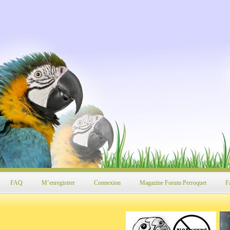
FAQ
M’enregistrer
Connexion
Magazine Forum Perroquet
F