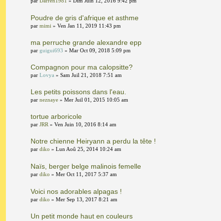
par
Darren1981
» Dim Juin 12, 2016 9:42 pm
Poudre de gris d'afrique et asthme
par
mimi
» Ven Jan 11, 2019 11:43 pm
ma perruche grande alexandre epp
par
guigui693
» Mar Oct 09, 2018 5:09 pm
Compagnon pour ma calopsitte?
par
Lovya
» Sam Juil 21, 2018 7:51 am
Les petits poissons dans l'eau.
par
neznaye
» Mer Juil 01, 2015 10:05 am
tortue arboricole
par
JRR
» Ven Juin 10, 2016 8:14 am
Notre chienne Heiryann a perdu la tête !
par
diko
» Lun Aoû 25, 2014 10:24 am
Naïs, berger belge malinois femelle
par
diko
» Mer Oct 11, 2017 5:37 am
Voici nos adorables alpagas !
par
diko
» Mer Sep 13, 2017 8:21 am
Un petit monde haut en couleurs