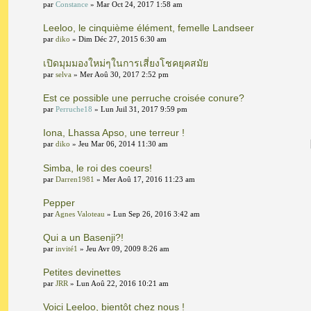
par
Constance
» Mar Oct 24, 2017 1:58 am
Leeloo, le cinquième élément, femelle Landseer
par
diko
» Dim Déc 27, 2015 6:30 am
เปิดมุมมองใหม่ๆในการเสี่ยงโชคยุคสมัย
par
selva
» Mer Aoû 30, 2017 2:52 pm
Est ce possible une perruche croisée conure?
par
Perruche18
» Lun Juil 31, 2017 9:59 pm
Iona, Lhassa Apso, une terreur !
par
diko
» Jeu Mar 06, 2014 11:30 am
Simba, le roi des coeurs!
par
Darren1981
» Mer Aoû 17, 2016 11:23 am
Pepper
par
Agnes Valoteau
» Lun Sep 26, 2016 3:42 am
Qui a un Basenji?!
par
invité1
» Jeu Avr 09, 2009 8:26 am
Petites devinettes
par
JRR
» Lun Aoû 22, 2016 10:21 am
Voici Leeloo, bientôt chez nous !