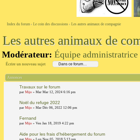
Index du forum
‹
Le coin des discussions
‹
Les autres animaux de compagnie
Les autres animaux de co
Modérateur:
Équipe administratrice
Écrire un nouveau sujet
Annonces
Travaux sur le forum
par
Mijo
» Mar Mar 12, 2024 6:16 pm
Noël du refuge 2022
par
Mijo
» Mar Déc 06, 2022 12:06 pm
Fernand
par
Mijo
» Ven Jan 18, 2019 4:22 pm
Aide pour les frais d'hébergement du forum
par
Mijo
» Lun Nov 05, 2018 5:13 pm