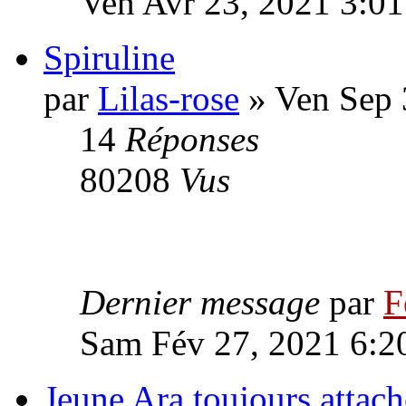
Ven Avr 23, 2021 3:0
Spiruline
par
Lilas-rose
» Ven Sep 
14
Réponses
80208
Vus
Dernier message
par
F
Sam Fév 27, 2021 6:2
Jeune Ara toujours attach