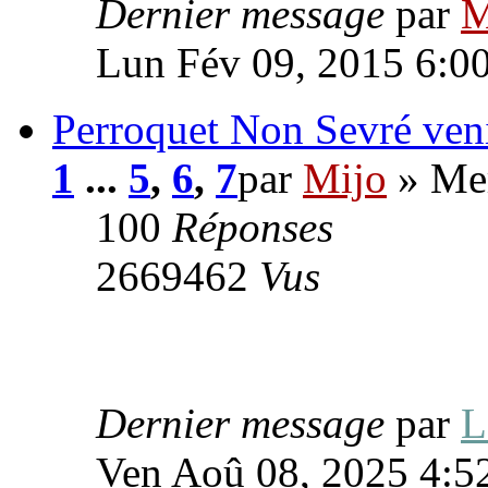
Dernier message
par
M
Lun Fév 09, 2015 6:0
Perroquet Non Sevré venir
1
...
5
,
6
,
7
par
Mijo
» Mer
100
Réponses
2669462
Vus
Dernier message
par
Ven Aoû 08, 2025 4:5