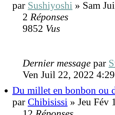
par
Sushiyoshi
» Sam Jui
2
Réponses
9852
Vus
Dernier message
par
S
Ven Juil 22, 2022 4:2
Du millet en bonbon ou d
par
Chibisissi
» Jeu Fév 
12
Réponses