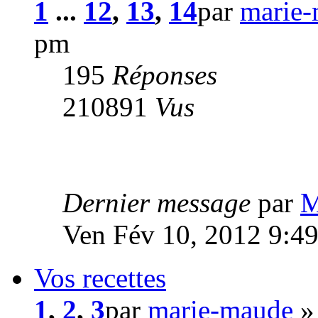
1
...
12
,
13
,
14
par
marie
pm
195
Réponses
210891
Vus
Dernier message
par
M
Ven Fév 10, 2012 9:4
Vos recettes
1
,
2
,
3
par
marie-maude
»