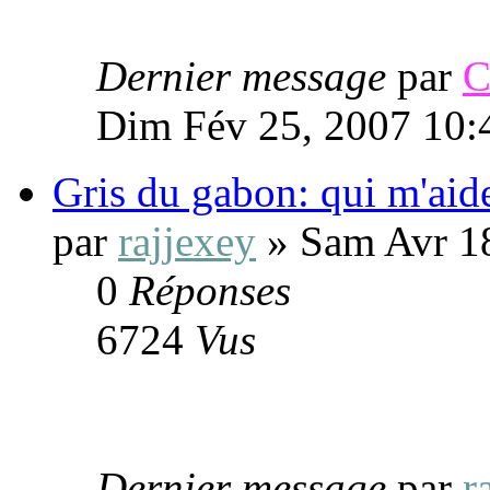
Dernier message
par
C
Dim Fév 25, 2007 10:
Gris du gabon: qui m'aid
par
rajjexey
» Sam Avr 1
0
Réponses
6724
Vus
Dernier message
par
r