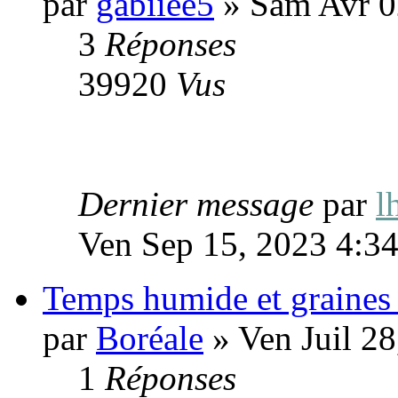
par
gabiiee5
» Sam Avr 0
3
Réponses
39920
Vus
Dernier message
par
l
Ven Sep 15, 2023 4:3
Temps humide et graines 
par
Boréale
» Ven Juil 2
1
Réponses