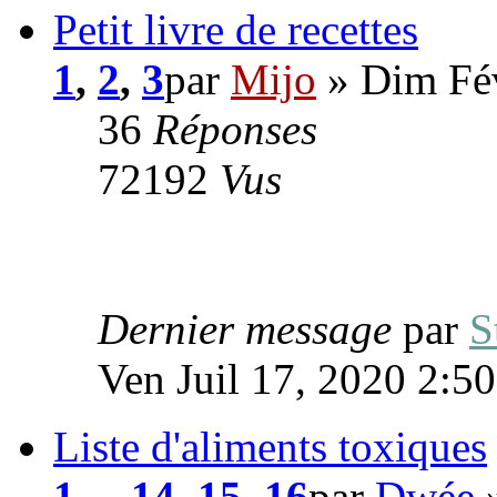
Petit livre de recettes
1
,
2
,
3
par
Mijo
» Dim Fév
36
Réponses
72192
Vus
Dernier message
par
S
Ven Juil 17, 2020 2:5
Liste d'aliments toxiques
1
...
14
,
15
,
16
par
Dwée
»