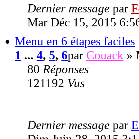
Dernier message
par
F
Mar Déc 15, 2015 6:5
Menu en 6 étapes faciles
1
...
4
,
5
,
6
par
Couack
» 
80
Réponses
121192
Vus
Dernier message
par
E
Dim Juin 28, 2015 3: