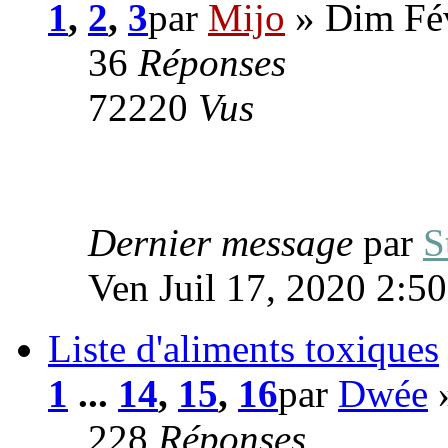
1
,
2
,
3
par
Mijo
» Dim Fév
36
Réponses
72220
Vus
Dernier message
par
S
Ven Juil 17, 2020 2:5
Liste d'aliments toxiques
1
...
14
,
15
,
16
par
Dwée
»
228
Réponses