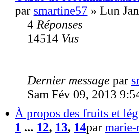
par
smartine57
» Lun Jan
4
Réponses
14514
Vus
Dernier message
par
s
Sam Fév 09, 2013 9:5
À propos des fruits et lé
1
...
12
,
13
,
14
par
marie