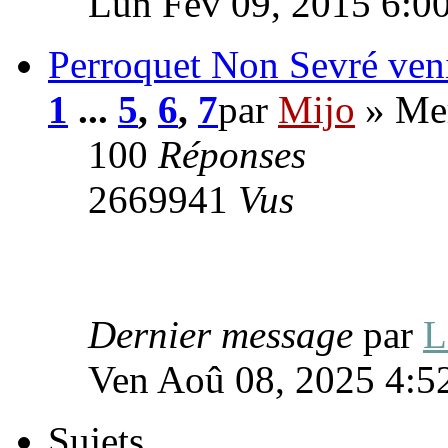
Lun Fév 09, 2015 6:0
Perroquet Non Sevré venir
1
...
5
,
6
,
7
par
Mijo
» Mer
100
Réponses
2669941
Vus
Dernier message
par
Ven Aoû 08, 2025 4:5
Sujets