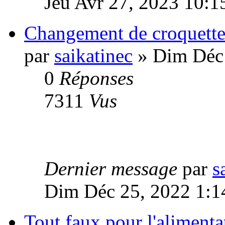
Jeu Avr 27, 2023 10:1
Changement de croquette
par
saikatinec
» Dim Déc 
0
Réponses
7311
Vus
Dernier message
par
s
Dim Déc 25, 2022 1:1
Tout faux pour l'alimenta