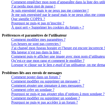
Comment empêcher mon nom d’apparaître dans la liste des utili
J’ai perdu mon mot de passe !
Je suis enregistré mais je ne peux pas me connecter !
Je me suis enregistré par le passé mais je ne peux plus me conne
Que signifie COPPA ?
Pourquoi ne puis-je pas m’inscrire ?
À quoi sert « Supprimer les cookies du forum » ?
Préférences et paramètres de l’utilisateur
Comment modifier mes paramètres ?
Les heures ne sont pas correctes !
J’ai changé mon fuseau horaire et l’heure est encore incorrecte 
Ma langue n’est pas dans la liste !
Comment puis-je afficher une image avec mon nom d’utilisateu
Qu’est-ce que mon rang et comment le modifier ?
Lorsque je clique sur le lien
e-mail
d’un utilisateur, on me dem
Problèmes liés aux envois de messages
Comment poster dans un forum ?
Comment modifier ou supprimer un message ?
Comment ajouter une signature à mes messages ?
Comment créer un sondage ?
Pourquoi ne puis-je pas ajouter plus d’options à mon sondage ?
Comment modifier ou supprimer un sondage ?
Pourquoi ne puis-je pas accéder à un forum ?