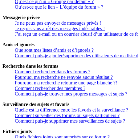
Qu’est-ce qu’un « Groupe par défaut » ?
Qu’est-ce que le lien « L’équipe du forum » ?
Messagerie privée
Je ne peux pas envoyer de messages privés !
Je reçois sans arrêt des messages indésirables !
J’ai reçu un e-mail ou un courrier abusif d’un utilisateur de ce 
Amis et ignorés
Que sont mes listes d’amis et d’ignorés ?
Comment puis-je ajouter/supprimer des utilisateurs de ma liste 
Recherche dans les forums
Comment rechercher dans les forums ?
Pourquoi ma recherche ne renvoie aucun résultat ?
Pourquoi ma recherche retourne une page blanche ?!
Comment rechercher des membres ?
Comment puis-je trouver mes propres messages et sujets ?
Surveillance des sujets et favoris
Quelle est la différence entre les favoris et la surveillance ?
Comment surveiller des forums ou sujets particuliers ?
Comment puis-je supprimer mes surveillances de sujets ?
Fichiers joints
Quels fichiers joints sont autorisés sur ce forum ?