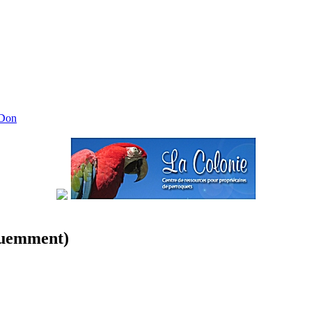
 Don
équemment)