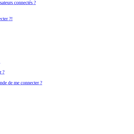
sateurs connectés ?
cter ?!
!
r ?
ande de me connecter ?