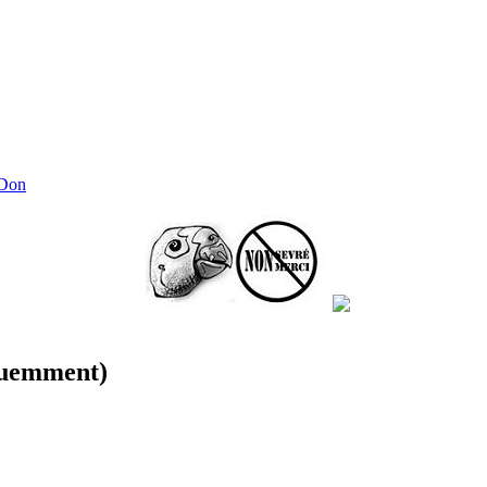
 Don
équemment)