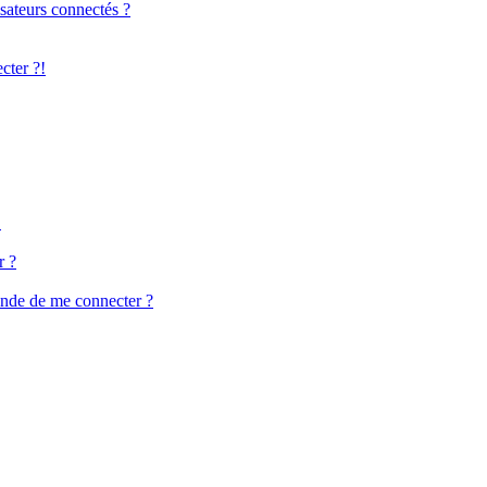
sateurs connectés ?
cter ?!
!
r ?
ande de me connecter ?