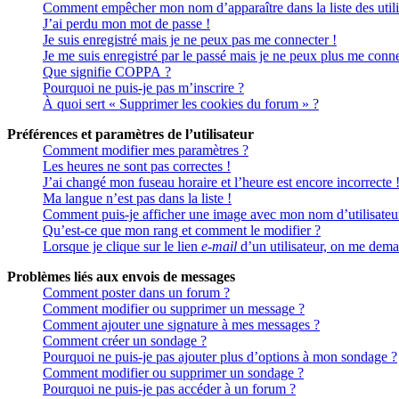
Comment empêcher mon nom d’apparaître dans la liste des utili
J’ai perdu mon mot de passe !
Je suis enregistré mais je ne peux pas me connecter !
Je me suis enregistré par le passé mais je ne peux plus me conne
Que signifie COPPA ?
Pourquoi ne puis-je pas m’inscrire ?
À quoi sert « Supprimer les cookies du forum » ?
Préférences et paramètres de l’utilisateur
Comment modifier mes paramètres ?
Les heures ne sont pas correctes !
J’ai changé mon fuseau horaire et l’heure est encore incorrecte 
Ma langue n’est pas dans la liste !
Comment puis-je afficher une image avec mon nom d’utilisateu
Qu’est-ce que mon rang et comment le modifier ?
Lorsque je clique sur le lien
e-mail
d’un utilisateur, on me dem
Problèmes liés aux envois de messages
Comment poster dans un forum ?
Comment modifier ou supprimer un message ?
Comment ajouter une signature à mes messages ?
Comment créer un sondage ?
Pourquoi ne puis-je pas ajouter plus d’options à mon sondage ?
Comment modifier ou supprimer un sondage ?
Pourquoi ne puis-je pas accéder à un forum ?