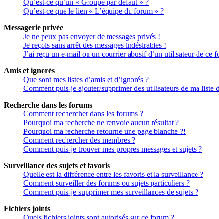
Qu’est-ce qu’un « Groupe par défaut » ?
Qu’est-ce que le lien « L’équipe du forum » ?
Messagerie privée
Je ne peux pas envoyer de messages privés !
Je reçois sans arrêt des messages indésirables !
J’ai reçu un e-mail ou un courrier abusif d’un utilisateur de ce 
Amis et ignorés
Que sont mes listes d’amis et d’ignorés ?
Comment puis-je ajouter/supprimer des utilisateurs de ma liste 
Recherche dans les forums
Comment rechercher dans les forums ?
Pourquoi ma recherche ne renvoie aucun résultat ?
Pourquoi ma recherche retourne une page blanche ?!
Comment rechercher des membres ?
Comment puis-je trouver mes propres messages et sujets ?
Surveillance des sujets et favoris
Quelle est la différence entre les favoris et la surveillance ?
Comment surveiller des forums ou sujets particuliers ?
Comment puis-je supprimer mes surveillances de sujets ?
Fichiers joints
Quels fichiers joints sont autorisés sur ce forum ?