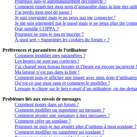
Pourquoi suis-je automatiquement déconnecté ?
Comment empêcher mon nom d’apparaître dans la liste des utili
J’ai perdu mon mot de passe !
Je suis enregistré mais je ne peux pas me connecter !
Je me suis enregistré par le passé mais je ne peux plus me conne
Que signifie COPPA ?
Pourquoi ne puis-je pas m’inscrire ?
À quoi sert « Supprimer les cookies du forum » ?
Préférences et paramètres de l’utilisateur
Comment modifier mes paramètres ?
Les heures ne sont pas correctes !
J’ai changé mon fuseau horaire et l’heure est encore incorrecte 
Ma langue n’est pas dans la liste !
Comment puis-je afficher une image avec mon nom d’utilisateu
Qu’est-ce que mon rang et comment le modifier ?
Lorsque je clique sur le lien
e-mail
d’un utilisateur, on me dem
Problèmes liés aux envois de messages
Comment poster dans un forum ?
Comment modifier ou supprimer un message ?
Comment ajouter une signature à mes messages ?
Comment créer un sondage ?
Pourquoi ne puis-je pas ajouter plus d’options à mon sondage ?
Comment modifier ou supprimer un sondage ?