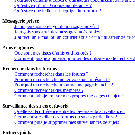
Qu’est-ce qu’un « Groupe par défaut » ?
Qu’est-ce que le lien « L’équipe du forum » ?
Messagerie privée
Je ne peux pas envoyer de messages privés !
Je reçois sans arrêt des messages indésirables !
J’ai reçu un e-mail ou un courrier abusif d’un utilisateur de ce 
Amis et ignorés
Que sont mes listes d’amis et d’ignorés ?
Comment puis-je ajouter/supprimer des utilisateurs de ma liste 
Recherche dans les forums
Comment rechercher dans les forums ?
Pourquoi ma recherche ne renvoie aucun résultat ?
Pourquoi ma recherche retourne une page blanche ?!
Comment rechercher des membres ?
Comment puis-je trouver mes propres messages et sujets ?
Surveillance des sujets et favoris
Quelle est la différence entre les favoris et la surveillance ?
Comment surveiller des forums ou sujets particuliers ?
Comment puis-je supprimer mes surveillances de sujets ?
Fichiers joints