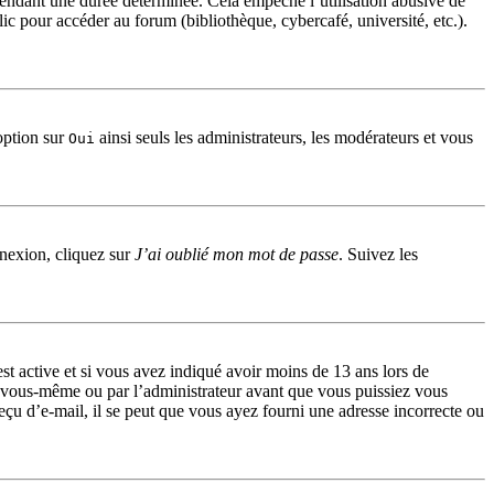
endant une durée déterminée. Cela empêche l’utilisation abusive de
c pour accéder au forum (bibliothèque, cybercafé, université, etc.).
option sur
ainsi seuls les administrateurs, les modérateurs et vous
Oui
nnexion, cliquez sur
J’ai oublié mon mot de passe
. Suivez les
 est active et si vous avez indiqué avoir moins de 13 ans lors de
par vous-même ou par l’administrateur avant que vous puissiez vous
reçu d’e-mail, il se peut que vous ayez fourni une adresse incorrecte ou