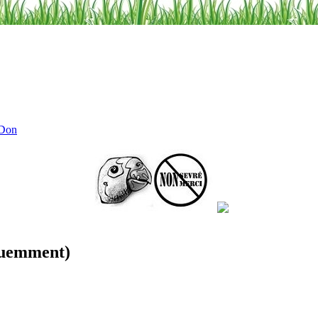
 Don
équemment)