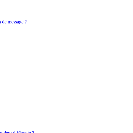
n de message ?
ouleur différente ?