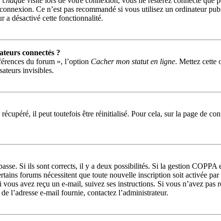
chaque visite
lors de votre connexion, vous ne resterez connecté que p
 connexion. Ce n’est pas recommandé si vous utilisez un ordinateur publi
r a désactivé cette fonctionnalité.
ateurs connectés ?
éférences du forum », l’option
Cacher mon statut en ligne
. Mettez cette 
ateurs invisibles.
écupéré, il peut toutefois être réinitialisé. Pour cela, sur la page de co
passe. Si ils sont corrects, il y a deux possibilités. Si la gestion COPPA
 Certains forums nécessitent que toute nouvelle inscription soit activée 
Si vous avez reçu un e-mail, suivez ses instructions. Si vous n’avez pas 
r de l’adresse e-mail fournie, contactez l’administrateur.