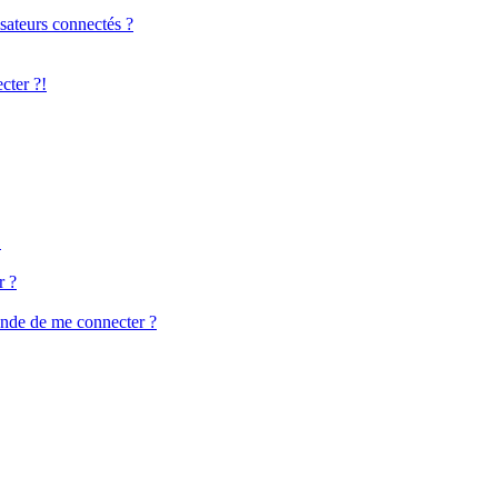
sateurs connectés ?
cter ?!
!
r ?
ande de me connecter ?