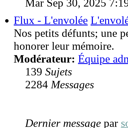
Mar Sep 30, 2025 7:1
Flux - L'envolée
L'envol
Nos petits défunts; une p
honorer leur mémoire.
Modérateur:
Équipe adm
139
Sujets
2284
Messages
Dernier message
par
s