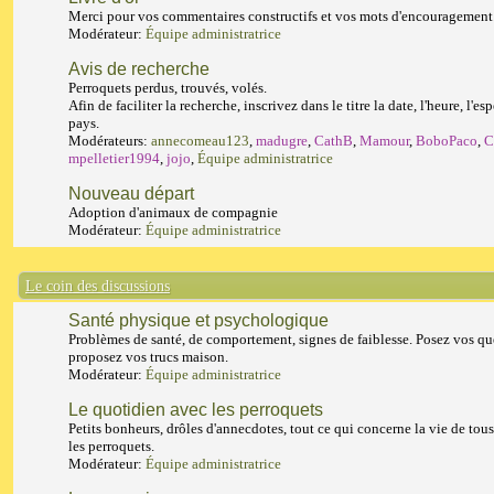
Merci pour vos commentaires constructifs et vos mots d'encouragement
Modérateur:
Équipe administratrice
Avis de recherche
Perroquets perdus, trouvés, volés.
Afin de faciliter la recherche, inscrivez dans le titre la date, l'heure, l'esp
pays.
Modérateurs:
annecomeau123
,
madugre
,
CathB
,
Mamour
,
BoboPaco
,
C
mpelletier1994
,
jojo
,
Équipe administratrice
Nouveau départ
Adoption d'animaux de compagnie
Modérateur:
Équipe administratrice
Le coin des discussions
Santé physique et psychologique
Problèmes de santé, de comportement, signes de faiblesse. Posez vos qu
proposez vos trucs maison.
Modérateur:
Équipe administratrice
Le quotidien avec les perroquets
Petits bonheurs, drôles d'annecdotes, tout ce qui concerne la vie de tous
les perroquets.
Modérateur:
Équipe administratrice