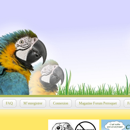
FAQ
M’enregistrer
Connexion
Magazine Forum Perroquet
F